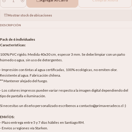
Agregar Al Carro
Comprar Ahora
Cantidad
Mostrar stock de ubicaciones
DESCRIPCIÓN
Pack de 6 individuales
Características:
100% PVC rígido. Medida 40x30 cm, espesor 3 mm. Se debe limpiar con un paño
húmedo o agua, sin uso de detergentes.
- Impresión con tintas al agua certificadas, 100% ecológicas, no emiten olor.
Resistente al agua. Fabricación chilena.
** Mantener alejado del fuego.
- Los colores impresos pueden variar respecto a la imagen digital dependiendo del
tipo de pantalla e iluminación.
Si necesitas un diseño personalizado escríbenos a contacto@primaveradeco.cl :)
ENVÍOS:
- Plazo entrega entre 5 y 7 días hábiles en Santiago RM.
- Envíos a regiones vía Starken.