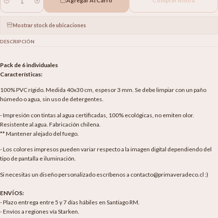
Agregar Al Carro
Comprar Ahora
Cantidad
Mostrar stock de ubicaciones
DESCRIPCIÓN
Pack de 6 individuales
Características:
100% PVC rígido. Medida 40x30 cm, espesor 3 mm. Se debe limpiar con un paño
húmedo o agua, sin uso de detergentes.
- Impresión con tintas al agua certificadas, 100% ecológicas, no emiten olor.
Resistente al agua. Fabricación chilena.
** Mantener alejado del fuego.
- Los colores impresos pueden variar respecto a la imagen digital dependiendo del
tipo de pantalla e iluminación.
Si necesitas un diseño personalizado escríbenos a contacto@primaveradeco.cl :)
ENVÍOS:
- Plazo entrega entre 5 y 7 días hábiles en Santiago RM.
- Envíos a regiones vía Starken.