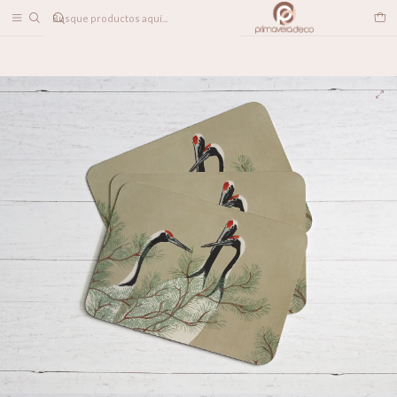
DESPACHO A TODO CHILE
Inicio
LINEA DECO
Individuales
Individuales Grullas