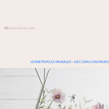
DESPACHO A TODO CHILE
Inicio
LINEA DECO
Individuales
Individuales Daisy
HOME
PAPELES MURALES
DECORACION MURO