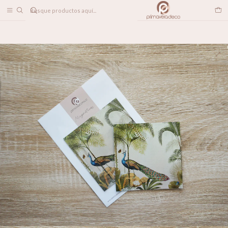
DESPACHO A TODO CHILE
Inicio
LINEA DECO
Magnéticos
Imán Peacock