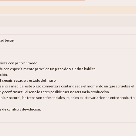
dad beige.
mpieza con paño húmedo.
cen especialmente para ti en un plazo de 5 a 7 días hábiles.
ción.
al seguís espacio y estado del muro.
diseño a medida, este plazo comienza a contar desde el momento en que apruebas el
 y confirmar tu diseño lo antes posible para no atrasar la producción.
luz natural, las fotos son referenciales, pueden existir variaciones entre producto
as de cambio y devolución.