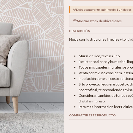
Debes comprar un mínimo de 1 unidades
Mostrar stock de ubicaciones
DESCRIPCIÓN
Hojas con ilustraciones lineales y tonali
Mural vinílico, textura lino.
Resistente al roce y humedad, li
Todos mis papeles murales se produ
Venta por m2, no considera instala
Instalación tiene un costo adicion
Si tu proyecto requiere boceto o 
boceto final, te recomiendo revisar
Considerar cambios de tonos según 
digital e impreso.
Para más información leer Polític
COMPARTIR ESTE PRODUCTO