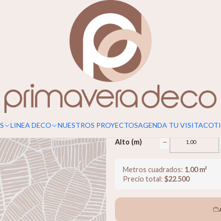
Para un calce perfecto, considerar s
Hojas de Ac
$22.500
−
Ancho (m)
S
LINEA DECO
NUESTROS PROYECTOS
AGENDA TU VISITA
COTI
−
Alto (m)
Metros cuadrados:
1.00
m²
Precio total:
$
22.500