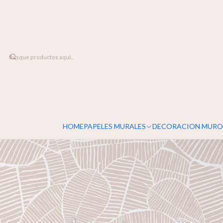
DESPACHO A TODO CHILE
Inicio
PAPELES MURALES
FLORALES
Hojas de Acuarela
HOME
PAPELES MURALES
DECORACION MURO