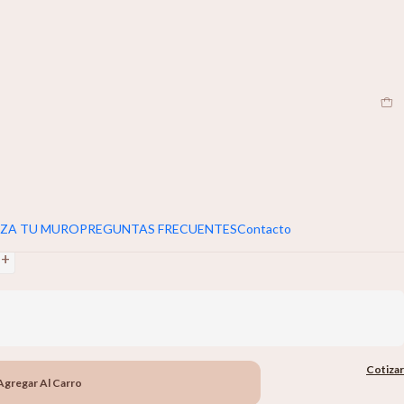
CL
|
umar 5cm extra al ancho y alto de tu muro
uarela
+
ZA TU MURO
PREGUNTAS FRECUENTES
Contacto
+
Cotizar
Agregar Al Carro