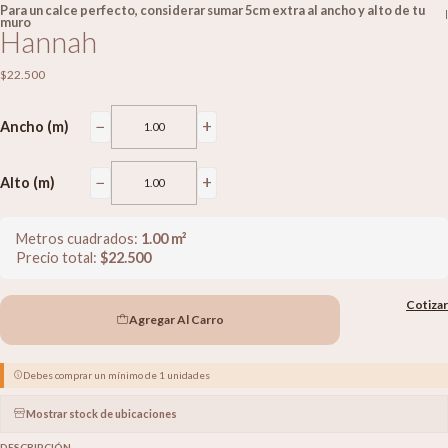
Para un calce perfecto, considerar sumar 5cm extra al ancho y alto de tu
|
muro
Hannah
$22.500
−
+
Ancho (m)
−
+
Alto (m)
Metros cuadrados:
1.00
m²
Precio total:
$
22.500
Cotizar
Agregar Al Carro
Debes comprar un mínimo de 1 unidades
Mostrar stock de ubicaciones
DESCRIPCIÓN