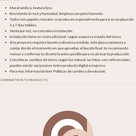
Mural vinílico, textura lino.
Resistente al roce y humedad, limpieza con paño húmedo.
Todos mis papeles murales se producen especialmente para ti en un plazo de
5 a 7 días hábiles.
Venta por m2, no considera instalación.
Instalación tiene un costo adicional seguís espacio y estado del muro.
Si tu proyecto requiere boceto o diseño a medida, este plazo comienza a
contar desde el momento en que apruebas el boceto final, te recomiendo
revisar y confirmar tu diseño lo antes posible para no atrasar la producción.
Considerar cambios de tonos según luz natural, las fotos son referenciales,
pueden existir variaciones entre producto digital e impreso.
Para más información leer Políticas de cambio y devolución.
COMPARTIR ESTE PRODUCTO