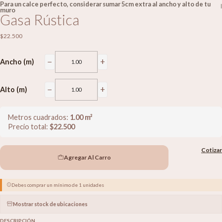
Para un calce perfecto, considerar sumar 5cm extra al ancho y alto de tu
|
muro
Gasa Rústica
$22.500
−
+
Ancho (m)
−
+
Alto (m)
Metros cuadrados:
1.00
m²
Precio total:
$
22.500
Cotizar
Agregar Al Carro
Debes comprar un mínimo de 1 unidades
Mostrar stock de ubicaciones
DESCRIPCIÓN