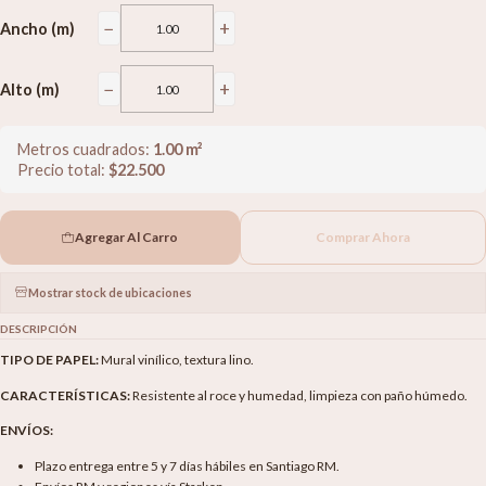
−
+
Ancho (m)
−
+
Alto (m)
Metros cuadrados:
1.00
m²
Precio total:
$
22.500
Agregar Al Carro
Comprar Ahora
Mostrar stock de ubicaciones
DESCRIPCIÓN
TIPO DE PAPEL:
Mural vinílico, textura lino.
CARACTERÍSTICAS:
Resistente al roce y humedad, limpieza con paño húmedo.
ENVÍOS:
Plazo entrega entre 5 y 7 días hábiles en Santiago RM.