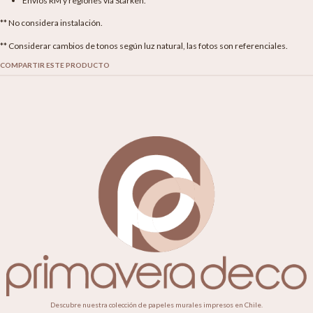
Envíos RM y regiones vía Starken.
** No considera instalación.
** Considerar cambios de tonos según luz natural, las fotos son referenciales.
COMPARTIR ESTE PRODUCTO
Descubre nuestra colección de papeles murales impresos en Chile.