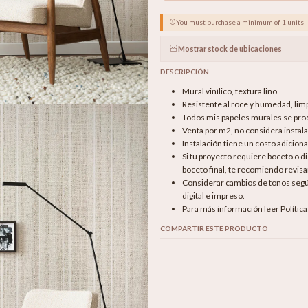
You must purchase a minimum of 1 units
Mostrar stock de ubicaciones
DESCRIPCIÓN
Mural vinílico, textura lino.
Resistente al roce y humedad, li
Todos mis papeles murales se produ
Venta por m2, no considera instala
Instalación tiene un costo adicion
Si tu proyecto requiere boceto o 
boceto final, te recomiendo revisar
Considerar cambios de tonos según 
digital e impreso.
Para más información leer Polític
COMPARTIR ESTE PRODUCTO