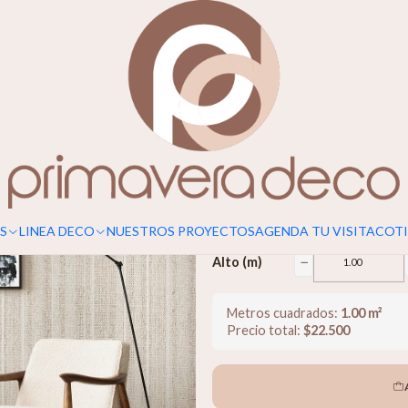
Para un calce perfecto, considerar s
Lino Natural
$22.500
−
Ancho (m)
S
LINEA DECO
NUESTROS PROYECTOS
AGENDA TU VISITA
COTI
−
Alto (m)
Metros cuadrados:
1.00
m²
Precio total:
$
22.500