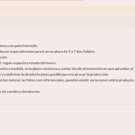
mpieza con paño húmedo.
cen especialmente para ti en un plazo de 5 a 7 días hábiles.
ción.
al seguís espacio y estado del muro.
diseño a medida, este plazo comienza a contar desde el momento en que apruebas el
 y confirmar tu diseño lo antes posible para no atrasar la producción.
luz natural, las fotos son referenciales, pueden existir variaciones entre producto
as de cambio y devolución.