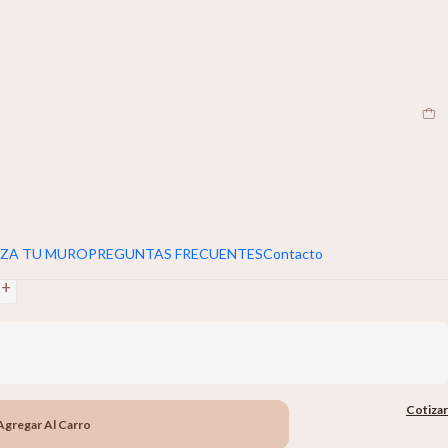
EN
|
umar 5cm extra al ancho y alto de tu muro
+
ZA TU MURO
PREGUNTAS FRECUENTES
Contacto
+
Cotizar
Agregar Al Carro