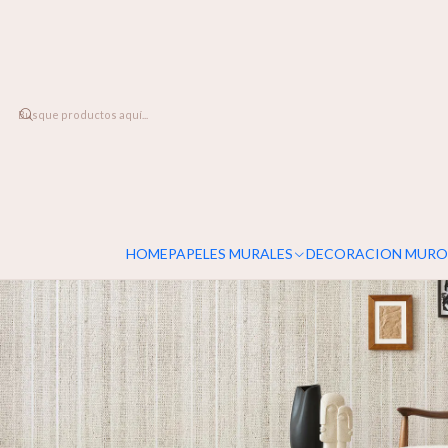
DESPACHO A TODO CHILE
Home
PAPELES MURALES
TEXTILES
Lino Natural
HOME
PAPELES MURALES
DECORACION MURO