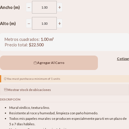
−
+
Ancho (m)
−
+
Alto (m)
Metros cuadrados:
1.00
m²
Precio total:
$
22.500
Cotizar
Agregar Al Carro
You must purchase a minimum of 1 units
Mostrar stock de ubicaciones
DESCRIPCIÓN
Mural vinílico, textura lino.
Resistente al roce y humedad, limpieza con paño húmedo.
Todos mis papeles murales se producen especialmente para ti en un plazo de
5 a 7 días hábiles.