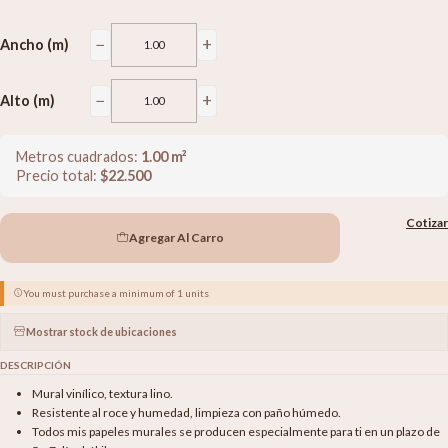
−
+
Ancho (m)
−
+
Alto (m)
Metros cuadrados:
1.00
m²
Precio total:
$
22.500
Cotizar
Agregar Al Carro
You must purchase a minimum of 1 units
Mostrar stock de ubicaciones
DESCRIPCIÓN
Mural vinílico, textura lino.
Resistente al roce y humedad, limpieza con paño húmedo.
Todos mis papeles murales se producen especialmente para ti en un plazo de