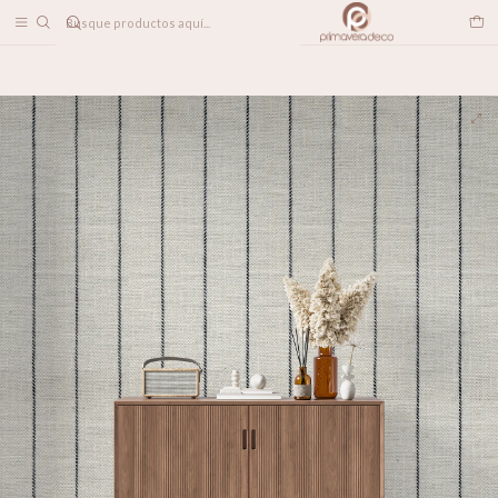
DESPACHO A TODO CHILE
Home
PAPELES MURALES
TEXTILES
Azul Rústico