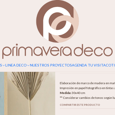
|
CUADRO FL
Agr
Cantidad
Mostrar stock de ubicaciones
S
LINEA DECO
NUESTROS PROYECTOS
AGENDA TU VISITA
COTI
DESCRIPCIÓN
Elaboración de marco de madera en mañío 
Impresión en papel fotográfico en tintas 
Medida:
30x40 cm
** Considerar cambios de tonos según luz
COMPARTIR ESTE PRODUCTO