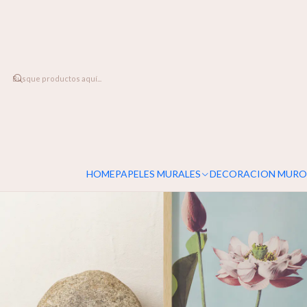
DESPACHO A TODO CHILE
Inicio
DECORACION MUROS
CUADROS
CUADRO FLOR DE LOTO
HOME
PAPELES MURALES
DECORACION MURO