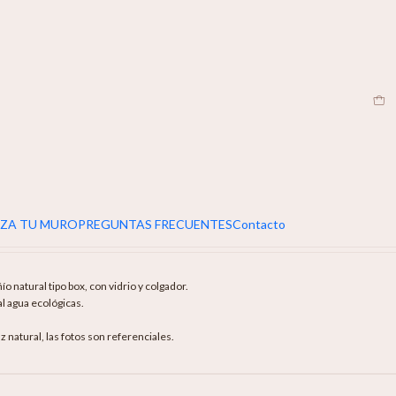
CL
OR DE LOTO
egar Al Carro
Comprar Ahora
ZA TU MURO
PREGUNTAS FRECUENTES
Contacto
natural tipo box, con vidrio y colgador.
al agua ecológicas.
 natural, las fotos son referenciales.