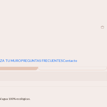
CL
0 CM
120X90 CM
160X120 CM
ZA TU MURO
PREGUNTAS FRECUENTES
Contacto
egar Al Carro
Comprar Ahora
al agua 100% ecológicas.