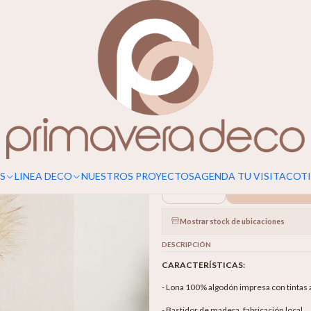
|
Dandelion
TAMAÑO
120x120 CM
90x70 CM
100X8
S
LINEA DECO
NUESTROS PROYECTOS
AGENDA TU VISITA
COTI
Agr
Cantidad
Mostrar stock de ubicaciones
DESCRIPCIÓN
CARACTERÍSTICAS:
- Lona 100% algodón impresa con tintas 
- Bastidor de madera, fabricación local.