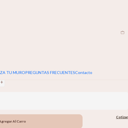
CL
|
umar 5cm extra al ancho y alto de tu muro
+
ZA TU MURO
PREGUNTAS FRECUENTES
Contacto
+
Cotizar
Agregar Al Carro