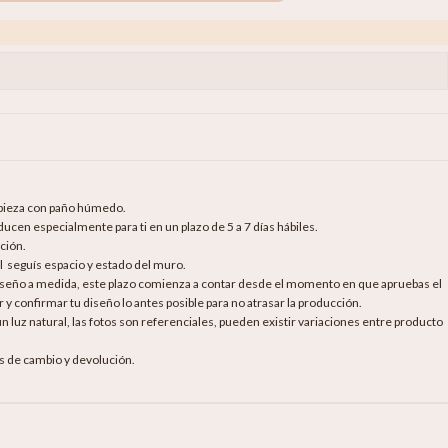
.
mpieza con paño húmedo.
cen especialmente para ti en un plazo de 5 a 7 días hábiles.
ción.
al seguís espacio y estado del muro.
diseño a medida, este plazo comienza a contar desde el momento en que apruebas el
 y confirmar tu diseño lo antes posible para no atrasar la producción.
luz natural, las fotos son referenciales, pueden existir variaciones entre producto
as de cambio y devolución.