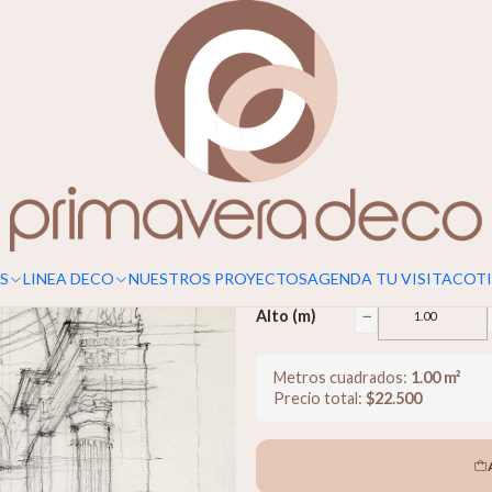
Para un calce perfecto, considerar s
Bosquejos
$22.500
−
Ancho (m)
S
LINEA DECO
NUESTROS PROYECTOS
AGENDA TU VISITA
COTI
−
Alto (m)
Metros cuadrados:
1.00
m²
Precio total:
$
22.500