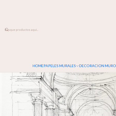
DESPACHO A TODO CHILE
Inicio
PAPELES MURALES
CONTEMPORÁNEO
Bosquejos
HOME
PAPELES MURALES
DECORACION MURO