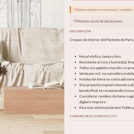
Debes comprar un mínimo de 1 unidades
Mostrar stock de ubicaciones
DESCRIPCIÓN
Croquis de interior del Panteón de París
Mural vinílico, textura lino.
Resistente al roce y humedad, li
Todos mis papeles murales se produ
Venta por m2, no considera instala
Instalación tiene un costo adicion
Si tu proyecto requiere boceto o 
boceto final, te recomiendo revisar
Considerar cambios de tonos según 
digital e impreso.
Para más información leer Polític
COMPARTIR ESTE PRODUCTO