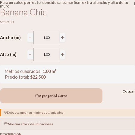
Para un calce perfecto, considerar sumar 5cm extra al ancho y alto de tu
|
muro
Banana Chic
$22.500
−
+
Ancho (m)
−
+
Alto (m)
Metros cuadrados:
1.00
m²
Precio total:
$
22.500
Cotizar
Agregar Al Carro
Debes comprar un mínimo de 1 unidades
Mostrar stock de ubicaciones
DESCRIPCIÓN