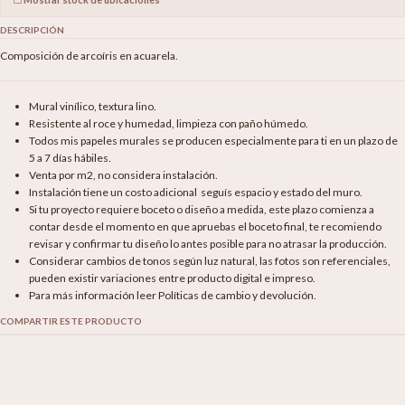
DESCRIPCIÓN
Composición de arcoíris en acuarela.
Mural vinílico, textura lino.
Resistente al roce y humedad, limpieza con paño húmedo.
Todos mis papeles murales se producen especialmente para ti en un plazo de
5 a 7 días hábiles.
Venta por m2, no considera instalación.
Instalación tiene un costo adicional seguís espacio y estado del muro.
Si tu proyecto requiere boceto o diseño a medida, este plazo comienza a
contar desde el momento en que apruebas el boceto final, te recomiendo
revisar y confirmar tu diseño lo antes posible para no atrasar la producción.
Considerar cambios de tonos según luz natural, las fotos son referenciales,
pueden existir variaciones entre producto digital e impreso.
Para más información leer Políticas de cambio y devolución.
COMPARTIR ESTE PRODUCTO