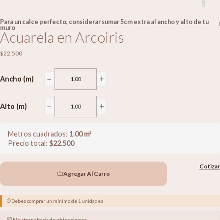
Para un calce perfecto, considerar sumar 5cm extra al ancho y alto de tu
|
muro
Acuarela en Arcoiris
$22.500
−
+
Ancho (m)
−
+
Alto (m)
Metros cuadrados:
1.00
m²
Precio total:
$
22.500
Cotizar
Agregar Al Carro
Debes comprar un mínimo de 1 unidades
Mostrar stock de ubicaciones