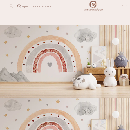
DESPACHO A TODO CHILE
Inicio
PAPELES MURALES
INFANTIL
Acuarela en Arcoiris